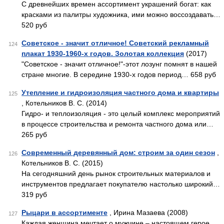
С древнейших времен ассортимент украшений богат: как
красками из палитры художника, ими можно воссоздавать…
520 руб
Советское - значит отличное! Советский рекламный
124
плакат 1930-1960-х годов. Золотая коллекция
(2017)
"Советское - значит отличное!"-этот лозунг помнят в нашей
стране многие. В середине 1930-х годов период… 658 руб
Утепление и гидроизоляция частного дома и квартиры
125
, Котельников В. С. (2014)
Гидро- и теплоизоляция - это целый комплекс мероприятий
в процессе строительства и ремонта частного дома или…
265 руб
Современный деревянный дом: строим за один сезон
,
126
Котельников В. С. (2015)
На сегодняшний день рынок строительных материалов и
инструментов предлагает покупателю настолько широкий…
319 руб
Рыцари в ассортименте
, Ирина Мазаева (2008)
127
Каждая женщина мечтает о мужчине – настоящем герое.