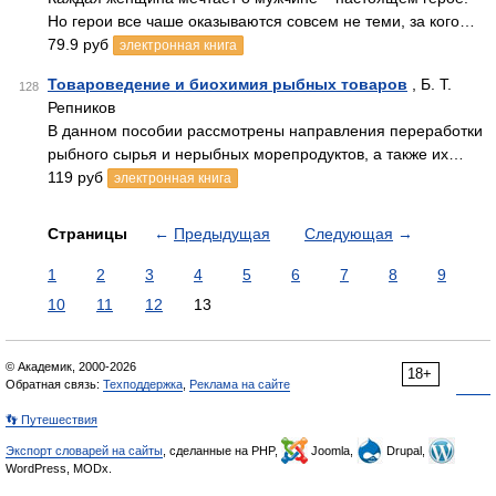
Но герои все чаше оказываются совсем не теми, за кого…
79.9 руб
электронная книга
Товароведение и биохимия рыбных товаров
, Б. Т.
128
Репников
В данном пособии рассмотрены направления переработки
рыбного сырья и нерыбных морепродуктов, а также их…
119 руб
электронная книга
Страницы
←
Предыдущая
Следующая
→
1
2
3
4
5
6
7
8
9
10
11
12
13
© Академик, 2000-2026
18+
Обратная связь:
Техподдержка
,
Реклама на сайте
👣 Путешествия
Экспорт словарей на сайты
, сделанные на PHP,
Joomla,
Drupal,
WordPress, MODx.